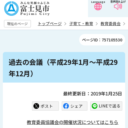
音声読み上げ
Language
こ
の
ペ
トップページ
子育て・教育
教育委員会
現在のページ
ー
ジ
ページID：757105530
の
先
本
頭
過去の会議（平成29年1月～平成29
文
で
こ
年12月）
す
こ
か
ら
最終更新日：2019年1月25日
教育委員協議会の開催状況についてはこちら