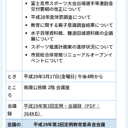
富士見市スポーツ大会出場選手等激励金
交付要綱の改正について
平成28年度体罰調査について
教育に関する親子意識調査結果について
水子貝塚資料館、難波田城資料館の企画
展について
スポーツ推進計画案の進捗状況について
市民総合体育館リニューアルオープンイ
ベントについて
とき
平成29年3月17日(金曜日) 午後4時から
とこ
南畑公民館 2階 会議室
ろ
会議
平成29年第3回定例・会議録（PDF：
録
364KB）
会議の
平成29年第2回定例教育委員会会議