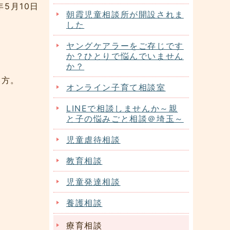
年5月10日
朝霞児童相談所が開設されま
した
ヤングケアラーをご存じです
か？ひとりで悩んでいません
か？
い方。
オンライン子育て相談室
LINEで相談しませんか～親
と子の悩みごと相談＠埼玉～
児童虐待相談
教育相談
児童発達相談
養護相談
療育相談