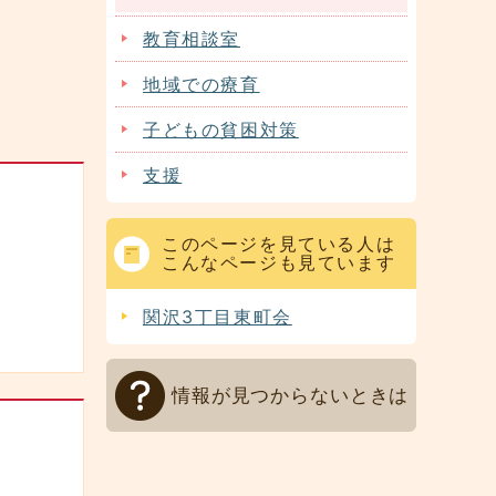
教育相談室
）
地域での療育
子どもの貧困対策
支援
このページを見ている人は
こんなページも見ています
関沢3丁目東町会
情報が見つからないときは