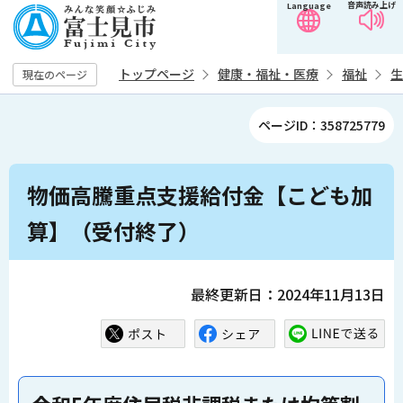
音声読み上げ
Language
こ
の
ペ
トップページ
健康・福祉・医療
福祉
生
現在のページ
ー
ジ
ページID：358725779
の
先
本
頭
物価高騰重点支援給付金【こども加
文
で
こ
算】（受付終了）
す
こ
か
ら
最終更新日：2024年11月13日