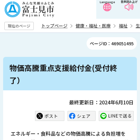
音声読み上げ
Language
こ
の
ペ
トップページ
健康・福祉・医療
福祉
生
現在のページ
ー
ジ
ページID：469051495
の
先
本
頭
物価高騰重点支援給付金(受付終
文
で
こ
了）
す
こ
か
ら
最終更新日：2024年6月10日
エネルギー・食料品などの物価高騰による負担増を