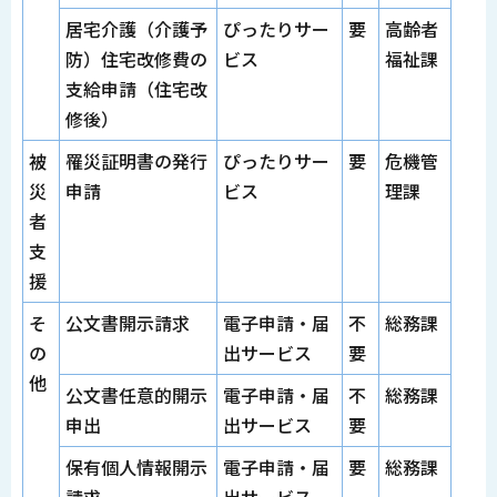
居宅介護（介護予
ぴったりサー
要
高齢者
防）住宅改修費の
ビス
福祉課
支給申請（住宅改
修後）
被
罹災証明書の発行
ぴったりサー
要
危機管
災
申請
ビス
理課
者
支
援
そ
公文書開示請求
電子申請・届
不
総務課
の
出サービス
要
他
公文書任意的開示
電子申請・届
不
総務課
申出
出サービス
要
保有個人情報開示
電子申請・届
要
総務課
請求
出サービス