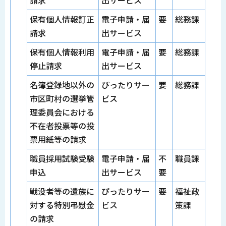
保有個人情報訂正
電子申請・届
要
総務課
請求
出サービス
保有個人情報利用
電子申請・届
要
総務課
停止請求
出サービス
名簿登録地以外の
ぴったりサー
要
総務課
市区町村の選挙管
ビス
理委員会における
不在者投票等の投
票用紙等の請求
職員採用試験受験
電子申請・届
不
職員課
申込
出サービス
要
戦没者等の遺族に
ぴったりサー
要
福祉政
対する特別弔慰金
ビス
策課
の請求