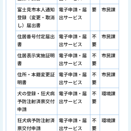
富士見市本人通知
電子申請・届
要
市民課
登録（変更・取消
出サービス
し）届出書
住居番号付定届出
電子申請・届
不
市民課
書
出サービス
要
住居表示実施証明
電子申請・届
不
市民課
書
出サービス
要
住所・本籍変更証
電子申請・届
不
市民課
明書
出サービス
要
犬の登録・狂犬病
電子申請・届
不
環境課
予防注射済票交付
出サービス
要
申請
狂犬病予防注射済
電子申請・届
不
環境課
票交付申請
出サービス
要