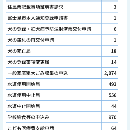
住民票記載事項証明書請求
3
富士見市本人通知登録申請書
1
犬の登録・狂犬病予防注射済票交付申請
6
犬の鑑札の再交付申請
1
犬の死亡届
18
犬の登録事項変更届
14
一般家庭粗大ごみ収集の申込
2,874
水道使用開始届
493
水道使用中止届
556
水道中止開始届
44
学校給食等の申込み
970
こども医療費支給申請
64