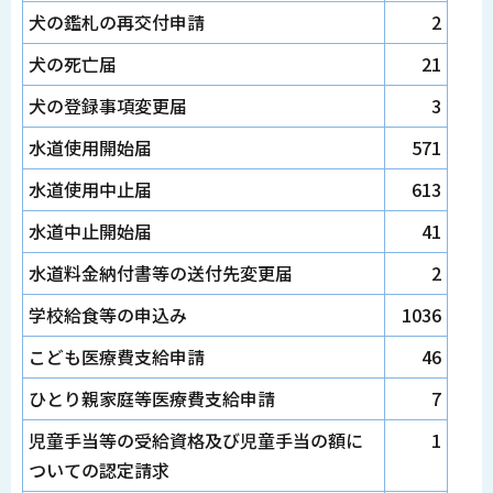
犬の鑑札の再交付申請
2
犬の死亡届
21
犬の登録事項変更届
3
水道使用開始届
571
水道使用中止届
613
水道中止開始届
41
水道料金納付書等の送付先変更届
2
学校給食等の申込み
1036
こども医療費支給申請
46
ひとり親家庭等医療費支給申請
7
児童手当等の受給資格及び児童手当の額に
1
ついての認定請求