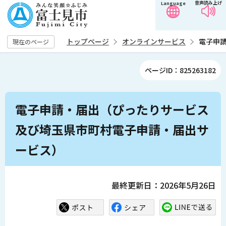
音声読み上げ
Language
こ
の
ペ
トップページ
オンラインサービス
電子申
現在のページ
ー
ジ
ページID：825263182
の
先
本
頭
電子申請・届出（ぴったりサービス
文
で
こ
及び埼玉県市町村電子申請・届出サ
す
こ
ービス）
か
ら
最終更新日：2026年5月26日