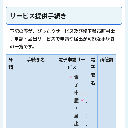
サービス提供手続き
下記の表が、ぴったりサービス及び埼玉県市町村電
子申請・届出サービスで申請や届出が可能な手続き
の一覧です。
分
手続き名
電子申請サー
電
所管課
類
ビス
子
署
電
名
子
申
要
請
ぴ
・
っ
届
た
出
り