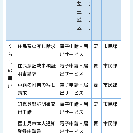
サ
サ
ー
ー
ビ
ビ
ス
ス
く
住民票の写し請求
電子申請・届
要
市民課
ら
出サービス
し
住民票記載事項証
電子申請・届
要
市民課
の
明書請求
出サービス
届
戸籍の附票の写し
電子申請・届
要
市民課
出
請求
出サービス
印鑑登録証明書交
電子申請・届
要
市民課
付申請
出サービス
富士見市本人通知
電子申請・届
要
市民課
登録申請書
出サービス