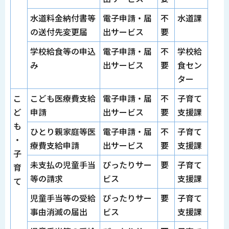
水道料金納付書等
電子申請・届
不
水道課
の送付先変更届
出サービス
要
学校給食等の申込
電子申請・届
不
学校給
み
出サービス
要
食セン
ター
こ
こども医療費支給
電子申請・届
不
子育て
ど
申請
出サービス
要
支援課
も
ひとり親家庭等医
電子申請・届
不
子育て
・
療費支給申請
出サービス
要
支援課
子
未支払の児童手当
ぴったりサー
要
子育て
育
等の請求
ビス
支援課
て
児童手当等の受給
ぴったりサー
要
子育て
事由消滅の届出
ビス
支援課