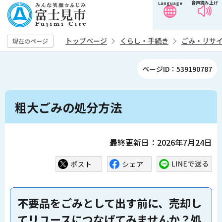
音声読み上げ
Language
こ
の
ペ
トップページ
くらし・手続き
ごみ・リサ
現在のページ
ー
ジ
ページID：539190787
の
先
本
頭
粗大ごみの処分方法
文
で
こ
す
こ
最終更新日：2026年7月24日
か
ら
不要品をごみとして出す前に、売却し
てリユースにつなげてみませんか？処