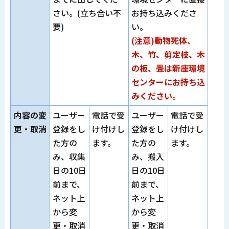
さい。(立ち合い不
お持ち込みくださ
要)
い。
(注意)動物死体、
木、竹、剪定枝、木
の板、畳は新座環境
センターにお持ち込
みください。
内容の変
ユーザー
電話で受
ユーザー
電話で受
更・取消
登録をし
け付けし
登録をし
け付けし
た方の
ます。
た方の
ます。
み、収集
み、搬入
日の10日
日の10日
前まで、
前まで、
ネット上
ネット上
から変
から変
更・取消
更・取消