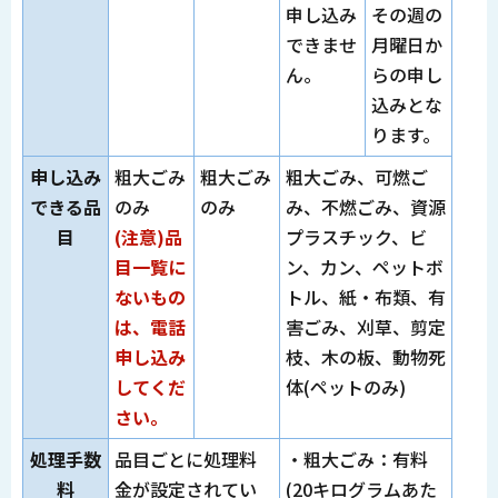
申し込み
その週の
できませ
月曜日か
ん。
らの申し
込みとな
ります。
申し込み
粗大ごみ
粗大ごみ
粗大ごみ、可燃ご
できる品
のみ
のみ
み、不燃ごみ、資源
目
(注意)品
プラスチック、ビ
目一覧に
ン、カン、ペットボ
ないもの
トル、紙・布類、有
は、電話
害ごみ、刈草、剪定
申し込み
枝、木の板、動物死
してくだ
体(ペットのみ)
さい。
処理手数
品目ごとに処理料
・粗大ごみ：有料
料
金が設定されてい
(20キログラムあた