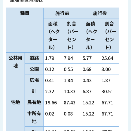
種目
施行前
施行後
面積
割合
面積
割合
（ヘク
（パー
（ヘク
（パー
ター
セン
ター
セン
ル）
ト）
ル）
ト）
公共用
道路
1.79
7.94
5.77
25.64
地
公園
0.12
0.55
0.68
3.00
広場
0.41
1.84
0.42
1.87
計
2.32
10.33
6.87
30.51
宅地
民有地
19.66
87.43
15.22
67.71
市所有
0.02
0.08
15.22
67.71
地