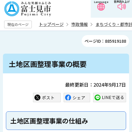
音声読み上げ
Language
こ
の
ペ
トップページ
市政情報
まちづくり・都市
現在のページ
ー
ジ
ページID：885919188
の
先
本
頭
土地区画整理事業の概要
文
で
こ
す
こ
最終更新日：2024年9月17日
か
ら
土地区画整理事業の仕組み