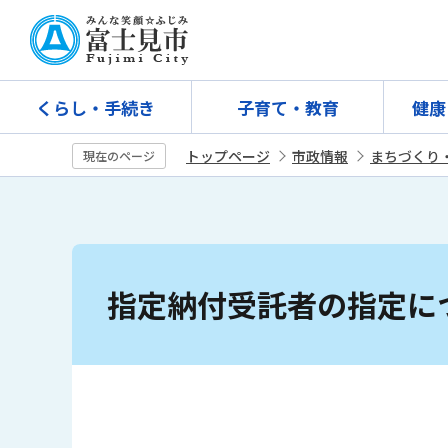
こ
の
ペ
ー
くらし・手続き
子育て・教育
健康
ジ
の
トップページ
市政情報
まちづくり
現在のページ
先
頭
で
す
本
文
指定納付受託者の指定に
こ
こ
か
ら