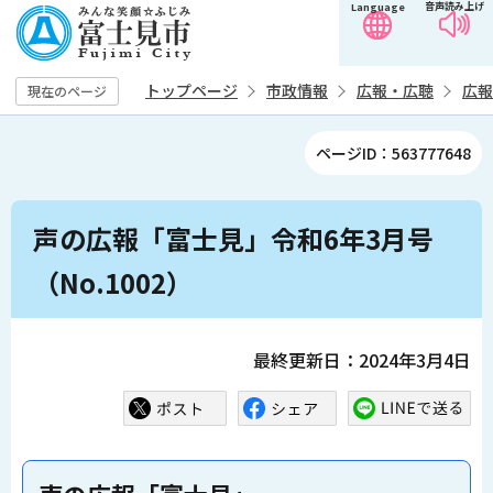
音声読み上げ
Language
こ
の
ペ
トップページ
市政情報
広報・広聴
広報
現在のページ
ー
ジ
ページID：563777648
の
先
本
頭
声の広報「富士見」令和6年3月号
文
で
こ
（No.1002）
す
こ
か
ら
最終更新日：2024年3月4日