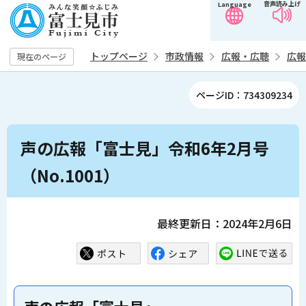
音声読み上げ
Language
こ
の
ペ
トップページ
市政情報
広報・広聴
広報
現在のページ
ー
ジ
ページID：734309234
の
先
本
頭
声の広報「富士見」令和6年2月号
文
で
こ
（No.1001）
す
こ
か
ら
最終更新日：2024年2月6日