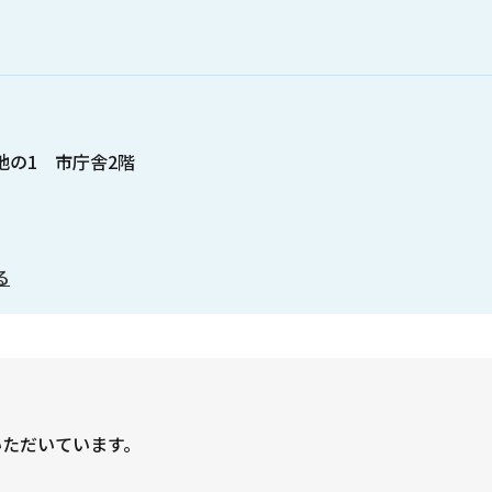
番地の1 市庁舎2階
る
いただいています。
？