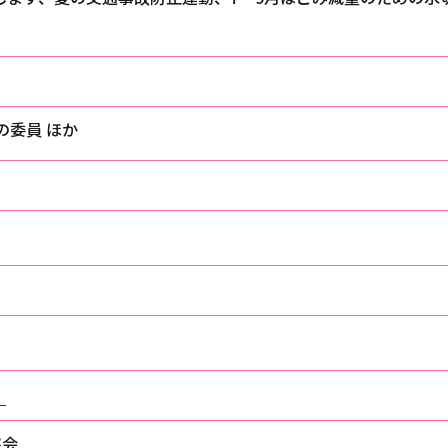
委員 ほか
）
察会