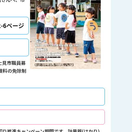
-6ページ
富士見市職員募
険料の免除制
切り推進キャンペーン期間です、計量器(はかり)