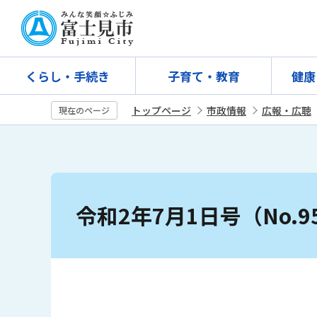
こ
の
ペ
ー
くらし・手続き
子育て・教育
健康
ジ
の
トップページ
市政情報
広報・広聴
現在のページ
先
頭
で
す
本
文
令和2年7月1日号（No.9
こ
こ
か
ら