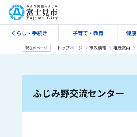
こ
の
ペ
ー
くらし・手続き
子育て・教育
健康
ジ
の
トップページ
市政情報
組織案内
現在のページ
先
頭
で
す
本
文
ふじみ野交流センター
こ
こ
か
ら