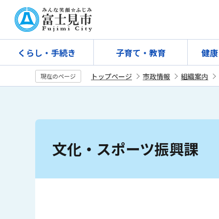
こ
の
ペ
ー
くらし・手続き
子育て・教育
健康
ジ
の
トップページ
市政情報
組織案内
現在のページ
先
頭
で
す
本
文
文化・スポーツ振興課
こ
こ
か
ら