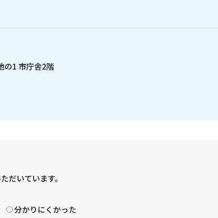
地の1 市庁舎2階
いただいています。
？
分かりにくかった