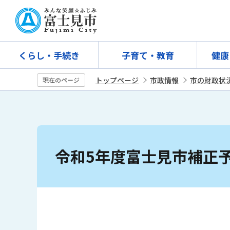
こ
の
ペ
ー
くらし・手続き
子育て・教育
健康
ジ
の
トップページ
市政情報
市の財政状
現在のページ
先
頭
で
す
本
文
令和5年度富士見市補正
こ
こ
か
ら