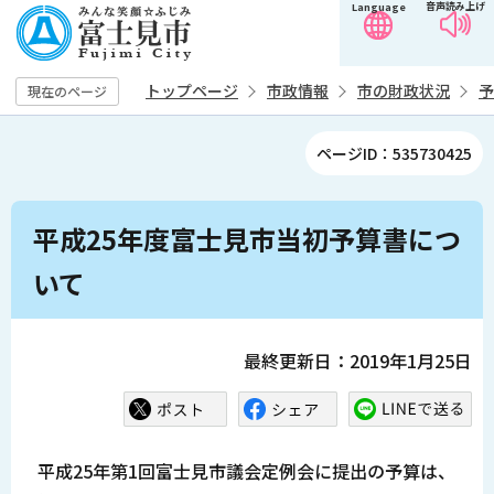
音声読み上げ
Language
こ
の
ペ
トップページ
市政情報
市の財政状況
予
現在のページ
ー
ジ
ページID：535730425
の
先
本
頭
平成25年度富士見市当初予算書につ
文
で
こ
いて
す
こ
か
ら
最終更新日：2019年1月25日
平成25年第1回富士見市議会定例会に提出の予算は、