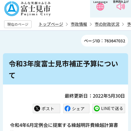
音声読み上げ
Language
こ
の
ペ
トップページ
市政情報
市の財政状況
予
現在のページ
ー
ジ
ページID：763647032
の
先
本
頭
令和3年度富士見市補正予算につい
文
で
こ
て
す
こ
か
ら
最終更新日：2022年5月30日
令和4年6月定例会に提案する繰越明許費繰越計算書