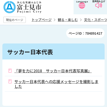
音声読み上げ
Language
こ
の
ペ
トップページ
観る・楽しむ
文化・スポー
現在のページ
ー
ジ
ページID：784891427
の
先
本
頭
サッカー日本代表
文
で
こ
す
こ
か
『夢を力に2018 サッカー日本代表写真展』
ら
サッカー日本代表への応援メッセージを撮影しま
した