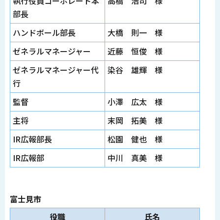
執行役員コーポレート本
高橋 浩司 様
部長
ハンドボール部長
大橋 則一 様
ゼネラルマネージャー
近藤 恒俊 様
ゼネラルマネージャー代
染谷 雄輝 様
行
監督
小澤 広太 様
主将
末岡 拓美 様
IR広報部長
松園 健也 様
IR広報部
中川 真美 様
富士見市
役職
氏名