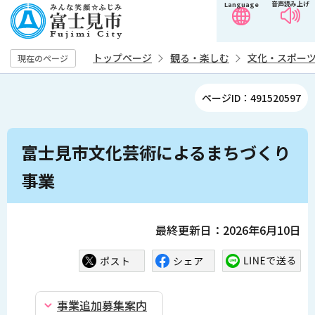
音声読み上げ
Language
こ
の
ペ
トップページ
観る・楽しむ
文化・スポー
現在のページ
ー
ジ
ページID：491520597
の
先
本
頭
富士見市文化芸術によるまちづくり
文
で
こ
事業
す
こ
か
ら
最終更新日：2026年6月10日
事業追加募集案内