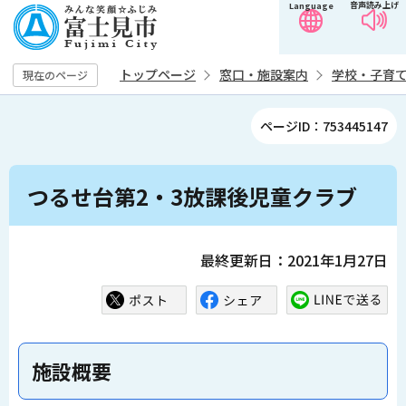
音声読み上げ
Language
こ
の
ペ
トップページ
窓口・施設案内
学校・子育
現在のページ
ー
ジ
ページID：753445147
の
先
本
頭
つるせ台第2・3放課後児童クラブ
文
で
こ
す
こ
最終更新日：2021年1月27日
か
ら
施設概要