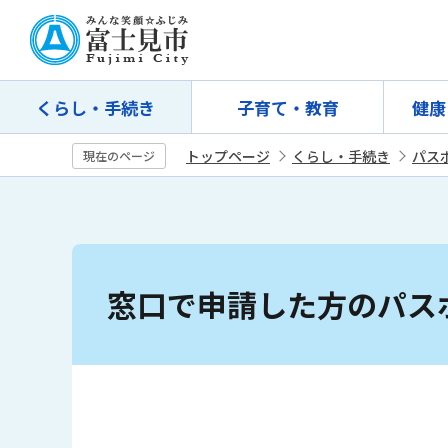
こ
の
ペ
ー
くらし・手続き
子育て・教育
健康
ジ
の
トップページ
くらし・手続き
パス
現在のページ
先
頭
で
す
本
文
窓口で申請した方のパス
こ
こ
か
ら