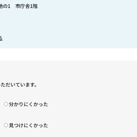
番地の1 市庁舎1階
る
いただいています。
？
分かりにくかった
見つけにくかった