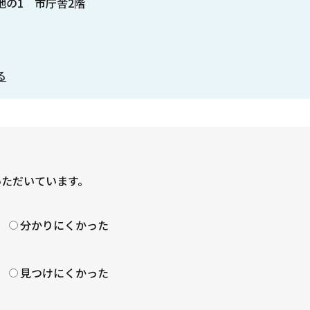
番地の1 市庁舎2階
る
いただいています。
？
分かりにくかった
見つけにくかった