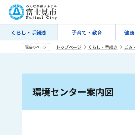
こ
の
ペ
ー
くらし・手続き
子育て・教育
健康
ジ
の
トップページ
くらし・手続き
ごみ
現在のページ
先
頭
で
す
本
文
環境センター案内図
こ
こ
か
ら