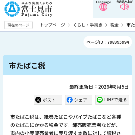
音声読み上げ
Language
こ
の
ペ
トップページ
くらし・手続き
税金
市た
現在のページ
ー
ジ
ページID：798395994
の
先
本
頭
市たばこ税
文
で
こ
す
こ
最終更新日：2026年8月5日
か
ら
市たばこ税は、紙巻たばこやパイプたばこなど各種
のたばこにかかる税金です。卸売販売業者などが、
市内の小売販売業者に売り渡す本数に対して課税さ