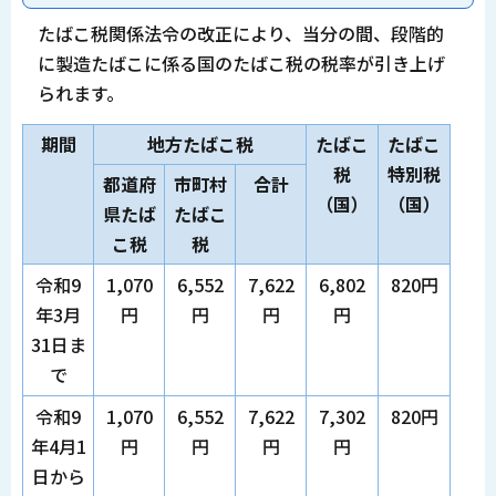
たばこ税関係法令の改正により、当分の間、段階的
に製造たばこに係る国のたばこ税の税率が引き上げ
られます。
期間
地方たばこ税
たばこ
たばこ
税
特別税
都道府
市町村
合計
（国）
（国）
県たば
たばこ
こ税
税
令和9
1,070
6,552
7,622
6,802
820円
年3月
円
円
円
円
31日ま
で
令和9
1,070
6,552
7,622
7,302
820円
年4月1
円
円
円
円
日から