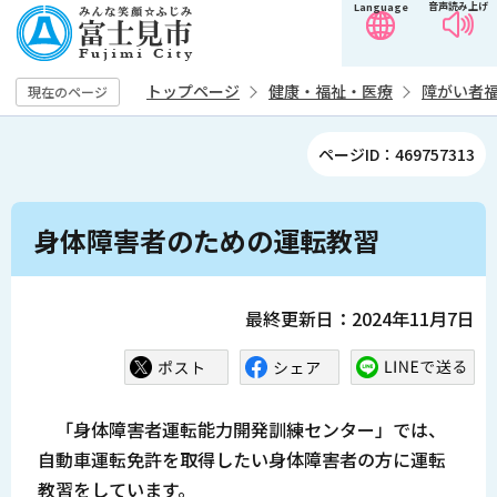
音声読み上げ
Language
こ
の
ペ
トップページ
健康・福祉・医療
障がい者
現在のページ
ー
ジ
ページID：469757313
の
先
本
頭
身体障害者のための運転教習
文
で
こ
す
こ
最終更新日：2024年11月7日
か
ら
「身体障害者運転能力開発訓練センター」では、
自動車運転免許を取得したい身体障害者の方に運転
教習をしています。