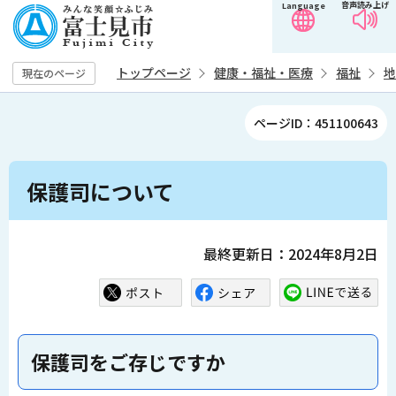
音声読み上げ
Language
こ
の
ペ
トップページ
健康・福祉・医療
福祉
地
現在のページ
ー
ジ
ページID：451100643
の
先
本
頭
保護司について
文
で
こ
す
こ
最終更新日：2024年8月2日
か
ら
保護司をご存じですか