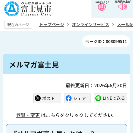
音声読み上げ
Language
こ
の
ペ
トップページ
オンラインサービス
メール
現在のページ
ー
ジ
ページID：808099511
の
先
本
頭
メルマガ富士見
文
で
こ
す
こ
最終更新日：2026年6月30日
か
ら
登録・変更
はこちらをクリックしてください。