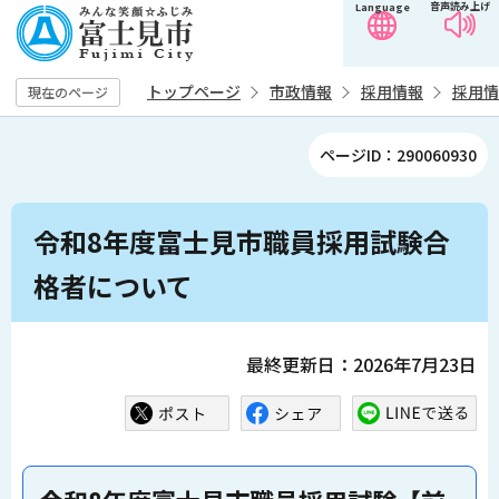
音声読み上げ
Language
こ
の
ペ
トップページ
市政情報
採用情報
採用情
現在のページ
ー
ジ
ページID：290060930
の
先
本
頭
令和8年度富士見市職員採用試験合
文
で
こ
格者について
す
こ
か
ら
最終更新日：2026年7月23日