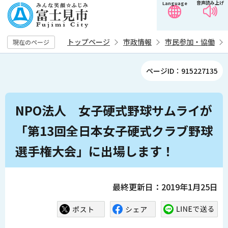
音声読み上げ
Language
こ
の
ペ
トップページ
市政情報
市民参加・協働
現在のページ
ー
ジ
ページID：915227135
の
先
本
頭
NPO法人 女子硬式野球サムライが
文
で
こ
「第13回全日本女子硬式クラブ野球
す
こ
選手権大会」に出場します！
か
ら
最終更新日：2019年1月25日