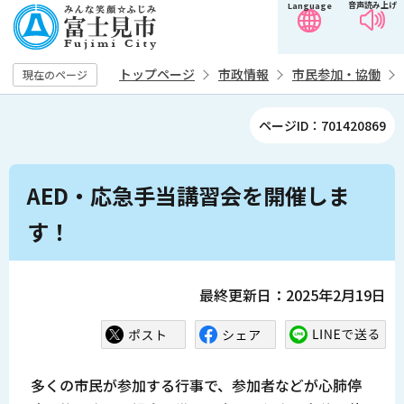
音声読み上げ
Language
こ
の
ペ
トップページ
市政情報
市民参加・協働
現在のページ
ー
ジ
ページID：701420869
の
先
本
頭
AED・応急手当講習会を開催しま
文
で
こ
す！
す
こ
か
ら
最終更新日：2025年2月19日
多くの市民が参加する行事で、参加者などが心肺停