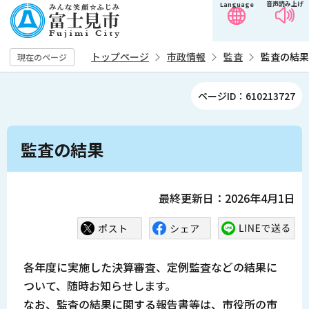
音声読み上げ
Language
こ
の
ペ
トップページ
市政情報
監査
監査の結果
現在のページ
ー
ジ
ページID：610213727
の
先
本
頭
監査の結果
文
で
こ
す
こ
最終更新日：2026年4月1日
か
ら
各年度に実施した決算審査、定例監査などの結果に
ついて、随時お知らせします。
なお、監査の結果に関する報告書等は、市役所の市