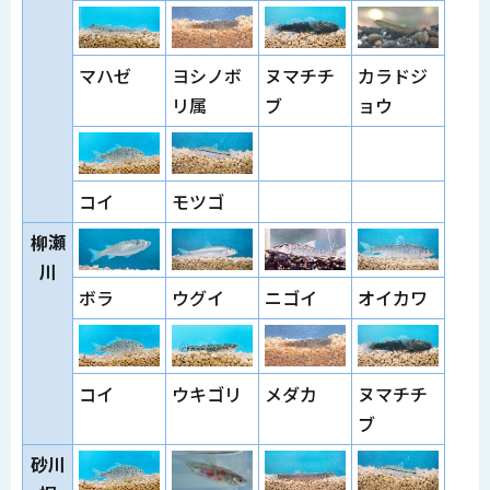
マハゼ
ヨシノボ
ヌマチチ
カラドジ
リ属
ブ
ョウ
コイ
モツゴ
柳瀬
川
ボラ
ウグイ
ニゴイ
オイカワ
コイ
ウキゴリ
メダカ
ヌマチチ
ブ
砂川