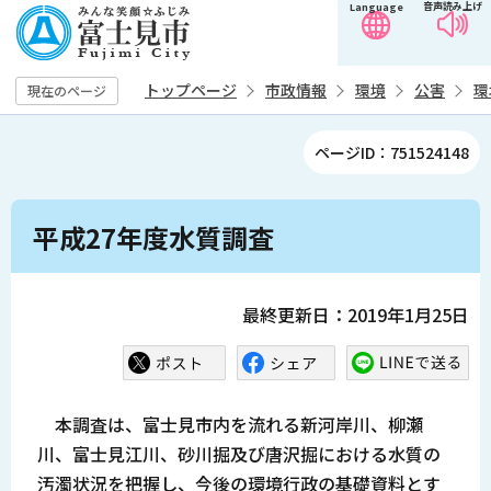
音声読み上げ
Language
こ
の
ペ
トップページ
市政情報
環境
公害
環
現在のページ
ー
ジ
ページID：751524148
の
先
本
頭
平成27年度水質調査
文
で
こ
す
こ
最終更新日：2019年1月25日
か
ら
本調査は、富士見市内を流れる新河岸川、柳瀬
川、富士見江川、砂川掘及び唐沢掘における水質の
汚濁状況を把握し、今後の環境行政の基礎資料とす