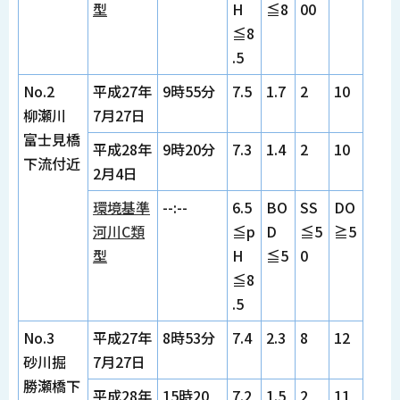
型
H
≦8
00
≦8
.5
No.2
平成27年
9時55分
7.5
1.7
2
10
柳瀬川
7月27日
富士見橋
平成28年
9時20分
7.3
1.4
2
10
下流付近
2月4日
環境基準
--:--
6.5
BO
SS
DO
河川C類
≦p
D
≦5
≧5
型
H
≦5
0
≦8
.5
No.3
平成27年
8時53分
7.4
2.3
8
12
砂川掘
7月27日
勝瀬橋下
平成28年
15時20
7.2
1.5
2
11