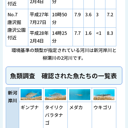
2月4日
分
付近
No.7
平成27年
10時50
7.9
3.6
3
7.2
唐沢掘
7月27日
分
唐沢公園
平成28年
14時25
7.7
1.6
<1
8.3
付近
2月4日
分
環境基準の類型が指定されている河川は新河岸川と
柳瀬川の2河川です。
魚類調査 確認された魚たちの一覧表
新河
岸川
ギンブナ
タイリク
メダカ
ウキゴリ
バラタナ
ゴ