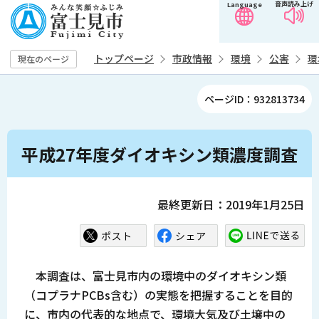
音声読み上げ
Language
こ
の
ペ
トップページ
市政情報
環境
公害
環
現在のページ
ー
ジ
ページID：932813734
の
先
本
頭
平成27年度ダイオキシン類濃度調査
文
で
こ
す
こ
最終更新日：2019年1月25日
か
ら
本調査は、富士見市内の環境中のダイオキシン類
（コプラナPCBs含む）の実態を把握することを目的
に、市内の代表的な地点で、環境大気及び土壌中の