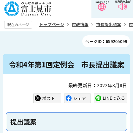
音声読み上げ
Language
こ
の
ペ
トップページ
市政情報
市長提出議案
市
現在のページ
ー
ジ
ページID：659205099
の
先
本
頭
令和4年第1回定例会 市長提出議案
文
で
こ
す
こ
最終更新日：2022年3月8日
か
ら
提出議案