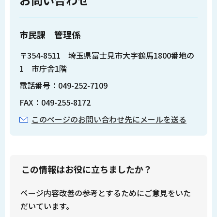
市民課 管理係
〒354-8511 埼玉県富士見市大字鶴馬1800番地の
1 市庁舎1階
電話番号：049-252-7109
FAX：049-255-8172
このページのお問い合わせ先にメールを送る
この情報はお役に立ちましたか？
ページ内容改善の参考とするためにご意見をいた
だいています。