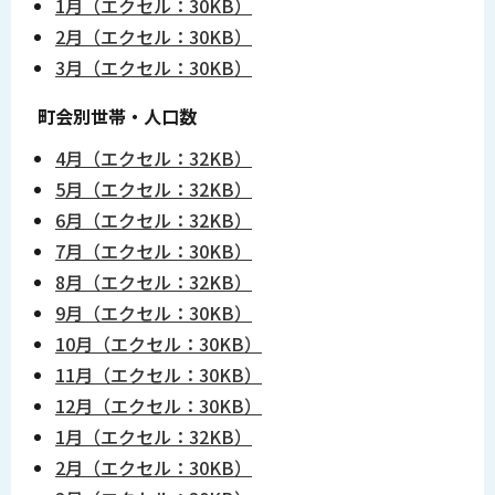
1月（エクセル：30KB）
2月（エクセル：30KB）
3月（エクセル：30KB）
町会別世帯・人口数
4月（エクセル：32KB）
5月（エクセル：32KB）
6月（エクセル：32KB）
7月（エクセル：30KB）
8月（エクセル：32KB）
9月（エクセル：30KB）
10月（エクセル：30KB）
11月（エクセル：30KB）
12月（エクセル：30KB）
1月（エクセル：32KB）
2月（エクセル：30KB）