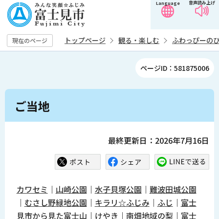
音声読み上げ
Language
こ
の
ペ
トップページ
観る・楽しむ
ふわっぴーの
現在のページ
ー
ジ
ページID：581875006
の
先
本
頭
ご当地
文
で
こ
す
こ
最終更新日：2026年7月16日
か
ら
カワセミ
｜
山崎公園
｜
水子貝塚公園
｜
難波田城公園
｜
むさし野緑地公園
｜
キラリ☆ふじみ
｜
ふじ
｜
富士
見市から見た富士山
｜
けやき
｜
南畑地域の梨
｜
富士