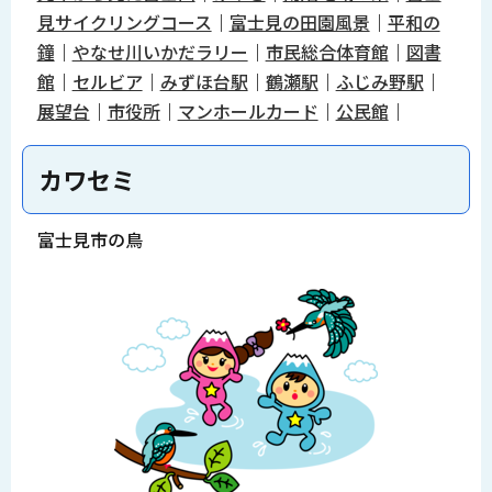
見サイクリングコース
｜
富士見の田園風景
｜
平和の
鐘
｜
やなせ川いかだラリー
｜
市民総合体育館
｜
図書
館
｜
セルビア
｜
みずほ台駅
｜
鶴瀬駅
｜
ふじみ野駅
｜
展望台
｜
市役所
｜
マンホールカード
｜
公民館
｜
カワセミ
富士見市の鳥