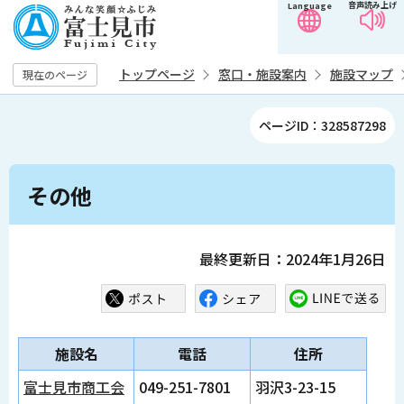
音声読み上げ
Language
こ
の
ペ
トップページ
窓口・施設案内
施設マップ
現在のページ
ー
ジ
ページID：328587298
の
先
本
頭
その他
文
で
こ
す
こ
最終更新日：2024年1月26日
か
ら
施設名
電話
住所
富士見市商工会
049-251-7801
羽沢3-23-15