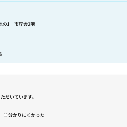
番地の1 市庁舎2階
る
いただいています。
？
分かりにくかった