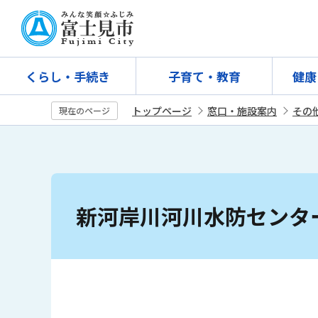
こ
の
ペ
ー
くらし・手続き
子育て・教育
健康
ジ
の
トップページ
窓口・施設案内
その
現在のページ
先
頭
で
す
本
文
新河岸川河川水防センタ
こ
こ
か
ら