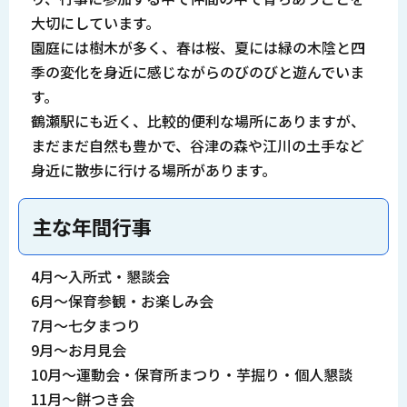
大切にしています。
園庭には樹木が多く、春は桜、夏には緑の木陰と四
季の変化を身近に感じながらのびのびと遊んでいま
す。
鶴瀬駅にも近く、比較的便利な場所にありますが、
まだまだ自然も豊かで、谷津の森や江川の土手など
身近に散歩に行ける場所があります。
主な年間行事
4月～入所式・懇談会
6月～保育参観・お楽しみ会
7月～七夕まつり
9月～お月見会
10月～運動会・保育所まつり・芋掘り・個人懇談
11月～餅つき会