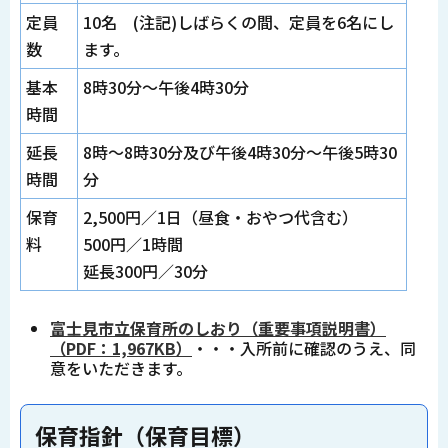
定員
10名 (注記)しばらくの間、定員を6名にし
数
ます。
基本
8時30分～午後4時30分
時間
延長
8時～8時30分及び午後4時30分～午後5時30
時間
分
保育
2,500円／1日（昼食・おやつ代含む）
料
500円／1時間
延長300円／30分
富士見市立保育所のしおり（重要事項説明書）
（PDF：1,967KB）
・・・入所前に確認のうえ、同
意をいただきます。
保育指針（保育目標）