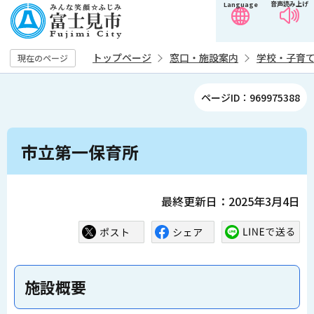
音声読み上げ
Language
こ
の
ペ
トップページ
窓口・施設案内
学校・子育
現在のページ
ー
ジ
ページID：969975388
の
先
本
頭
市立第一保育所
文
で
こ
す
こ
最終更新日：2025年3月4日
か
ら
施設概要