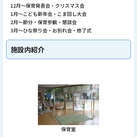
12月～保育発表会・クリスマス会
1月～こども新年会・こま回し大会
2月～節分・保育参観・懇談会
3月～ひな祭り会・お別れ会・修了式
施設内紹介
保育室