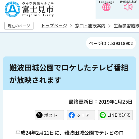
音声読み上げ
Language
こ
の
ペ
トップページ
窓口・施設案内
生涯学習施
現在のページ
ー
ジ
ページID：539318902
の
先
本
頭
難波田城公園でロケしたテレビ番組
文
で
こ
が放映されます
す
こ
か
ら
最終更新日：2019年1月25日
平成24年2月21日に、難波田城公園でテレビのロ