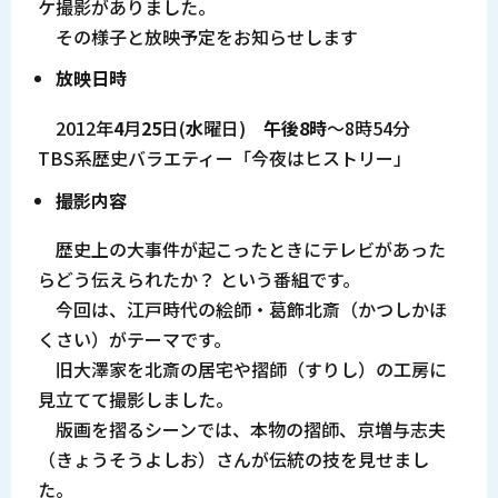
ケ撮影がありました。
その様子と放映予定をお知らせします
放映日時
2012年
4
月
25
日(
水
曜日)
午後8時
～8時54分
TBS系歴史バラエティー「今夜はヒストリー」
撮影内容
歴史上の大事件が起こったときにテレビがあった
らどう伝えられたか？ という番組です。
今回は、江戸時代の絵師・葛飾北斎（かつしかほ
くさい）がテーマです。
旧大澤家を北斎の居宅や摺師（すりし）の工房に
見立てて撮影しました。
版画を摺るシーンでは、本物の摺師、京増与志夫
（きょうそうよしお）さんが伝統の技を見せまし
た。