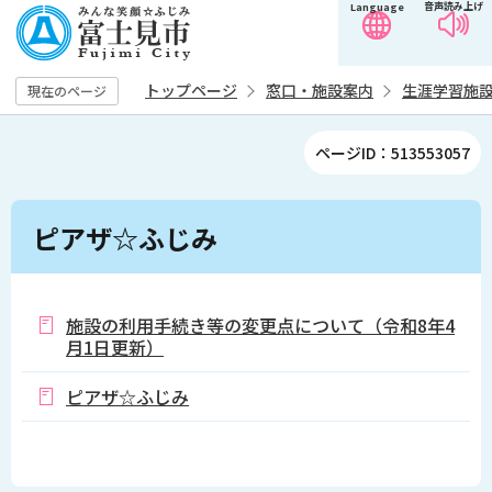
音声読み上げ
Language
こ
の
ペ
トップページ
窓口・施設案内
生涯学習施
現在のページ
ー
ジ
ページID：513553057
の
先
本
頭
ピアザ☆ふじみ
文
で
こ
す
こ
か
施設の利用手続き等の変更点について（令和8年4
月1日更新）
ら
ピアザ☆ふじみ