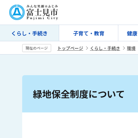
こ
の
ペ
ー
くらし・手続き
子育て・教育
健康
ジ
の
トップページ
くらし・手続き
環境
現在のページ
先
頭
で
す
本
文
緑地保全制度について
こ
こ
か
ら