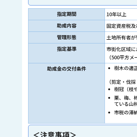
指定期間
10年以上
助成内容
固定資産税及
管理形態
土地所有者が
指定基準
市街化区域に
（500平方
樹木の適
助成金の交付条件
（剪定・伐採
樹冠（枝
栗、梅、
ている山
市税の滞
＜注意事項＞