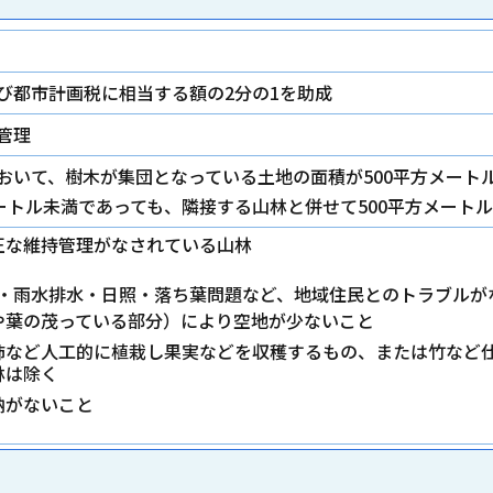
び都市計画税に相当する額の2分の1を助成
管理
おいて、樹木が集団となっている土地の面積が500平方メート
メートル未満であっても、隣接する山林と併せて500平方メート
正な維持管理がなされている山林
・雨水排水・日照・落ち葉問題など、地域住民とのトラブルが
や葉の茂っている部分）により空地が少ないこと
柿など人工的に植栽し果実などを収穫するもの、または竹など
林は除く
納がないこと