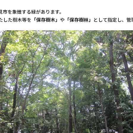
見市を象徴する緑があります。
たした樹木等を
「保存樹木」
や
「保存樹林」
として指定し、管