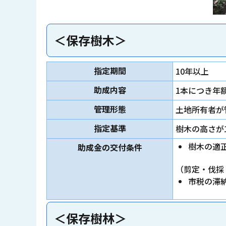
＜保存樹木＞
指定期間
10年以上
助成内容
1本につき年額
管理形態
土地所有者が
指定基準
樹木の高さが
樹木の適
助成金の交付条件
（剪定・伐採
市税の滞
＜保存樹林＞