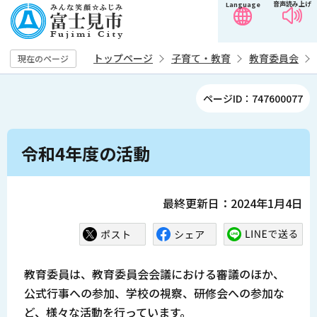
音声読み上げ
Language
こ
の
ペ
トップページ
子育て・教育
教育委員会
現在のページ
ー
ジ
ページID：747600077
の
先
本
頭
令和4年度の活動
文
で
こ
す
こ
最終更新日：2024年1月4日
か
ら
教育委員は、教育委員会会議における審議のほか、
公式行事への参加、学校の視察、研修会への参加な
ど、様々な活動を行っています。