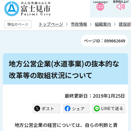
音声読み上げ
Language
こ
の
ペ
トップページ
市政情報
組織案内
建設部
現在のページ
ー
ジ
ページID：899662649
の
先
本
頭
地方公営企業(水道事業)の抜本的な
文
で
こ
改革等の取組状況について
す
こ
か
ら
最終更新日：2019年1月25日
地方公営企業の経営については、自らの判断と責