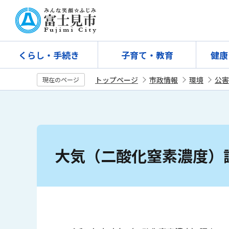
こ
の
ペ
ー
くらし・手続き
子育て・教育
健康
ジ
の
トップページ
市政情報
環境
公害
現在のページ
先
頭
で
す
本
文
大気（二酸化窒素濃度）
こ
こ
か
ら