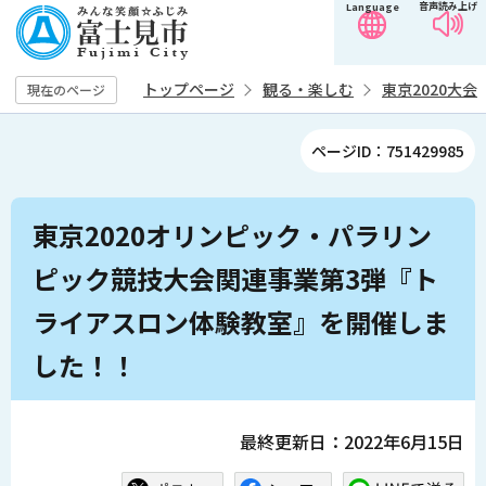
音声読み上げ
Language
こ
の
ペ
トップページ
観る・楽しむ
東京2020大会
現在のページ
ー
ジ
ページID：751429985
の
先
本
頭
東京2020オリンピック・パラリン
文
で
こ
ピック競技大会関連事業第3弾『ト
す
こ
ライアスロン体験教室』を開催しま
か
ら
した！！
最終更新日：2022年6月15日