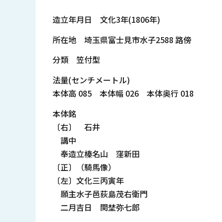
造立年月日 文化3年(1806年)
所在地 埼玉県富士見市水子2588 路傍
分類 笠付型
法量(センチメートル)
本体高 085 本体幅 026 本体奥行 018
本体銘
〔右〕 石井
講中
奉造立榛名山 窪新田
〔正〕（騎馬像）
〔左〕文化三丙寅年
願主水子邑荻島茂右衛門
二月吉日 関埜弥七郎