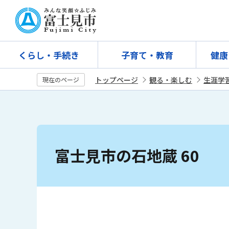
こ
の
ペ
ー
くらし・手続き
子育て・教育
健康
ジ
の
トップページ
観る・楽しむ
生涯学
現在のページ
先
頭
で
す
本
文
富士見市の石地蔵 60
こ
こ
か
ら