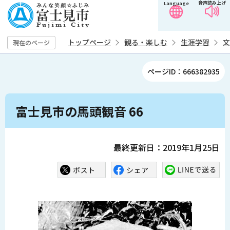
音声読み上げ
Language
こ
の
ペ
トップページ
観る・楽しむ
生涯学習
文
現在のページ
ー
ジ
ページID：666382935
の
先
本
頭
富士見市の馬頭観音 66
文
で
こ
す
こ
最終更新日：2019年1月25日
か
ら