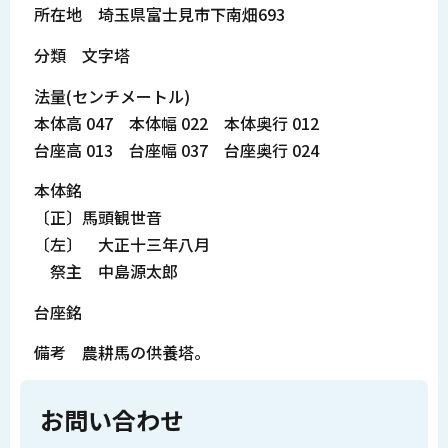
所在地 埼玉県富士見市下南畑693
分類 文字塔
法量(センチメートル)
本体高 047 本体幅 022 本体奥行 012
台座高 013 台座幅 037 台座奥行 024
本体銘
〔正〕馬頭観世音
〔左〕 大正十三年八月
祭主 中島源太郎
台座銘
備考 農耕馬の供養塔。
お問い合わせ