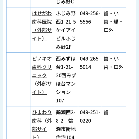
じみ野C
はせがわ
ふじみ野
049-256-
歯・小
歯科医院
西1-21-5
5556
歯・矯・
（外部サ
ケイアイ
口外
イト）
ビルふじ
み野2F
ピノキオ
西みずほ
049-265-
歯・小
歯科クリ
台1-21-
5914
歯・口外
ニック
20西みず
（外部サ
ほ台マン
イト）
ション
107
ひまわり
鶴瀬西2-
049-251-
歯
歯科（外
8-2 鶴
0220
部サイ
瀬市街地
ト）
住宅104