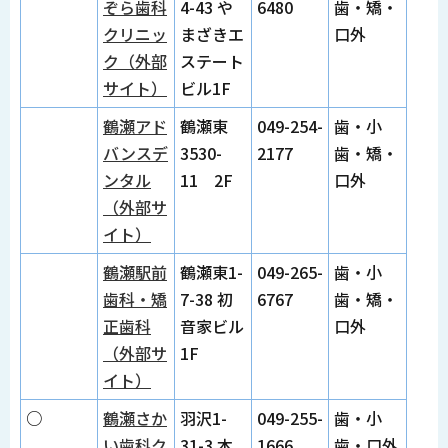
ぞら歯科
4-43 や
6480
歯・矯・
クリニッ
まざきエ
口外
ク（外部
ステート
サイト）
ビル1F
鶴瀬アド
鶴瀬東
049-254-
歯・小
バンスデ
3530-
2177
歯・矯・
ンタル
11 2F
口外
（外部サ
イト）
鶴瀬駅前
鶴瀬東1-
049-265-
歯・小
歯科・矯
7-38 初
6767
歯・矯・
正歯科
音家ビル
口外
（外部サ
1F
イト）
○
鶴瀬さか
羽沢1-
049-255-
歯・小
い歯科ク
31-3 本
1666
歯・口外