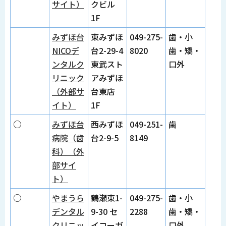
サイト）
クビル
1F
みずほ台
東みずほ
049-275-
歯・小
NICOデ
台2-29-4
8020
歯・矯・
ンタルク
東武スト
口外
リニック
アみずほ
（外部サ
台東店
イト）
1F
○
みずほ台
西みずほ
049-251-
歯
病院（歯
台2-9-5
8149
科）（外
部サイ
ト）
○
やまうら
鶴瀬東1-
049-275-
歯・小
デンタル
9-30 セ
2288
歯・矯・
クリニッ
イコーガ
口外