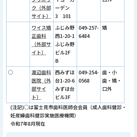
ク（外部
ーデン
サイト）
3 101
ワイス矯
ふじみ野
049-257-
矯
正歯科
西1-20-1
6484
（外部サ
ふじみ野
イト）
ビル2F
B
○
渡辺歯科
西みずほ
049-254-
歯・小
医院（外
台1-20-6
0568
歯・矯・
部サイ
みずほ台
口外
ト）
ビル3F
(注記)○は富士見市歯科医師会会員（成人歯科健診・
妊産婦歯科健診実施医療機関）
令和7年8月現在