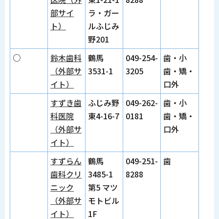
部サイ
ラ・ガー
ト）
ルふじみ
野201
○
鈴木歯科
鶴馬
049-254-
歯・小
（外部サ
3531-1
3205
歯・矯・
イト）
口外
すずき歯
ふじみ野
049-262-
歯・小
科医院
東4-16-7
0181
歯・矯・
（外部サ
口外
イト）
すずらん
鶴馬
049-251-
歯
歯科クリ
3485-1
8288
ニック
第5 マツ
（外部サ
モトビル
イト）
1F