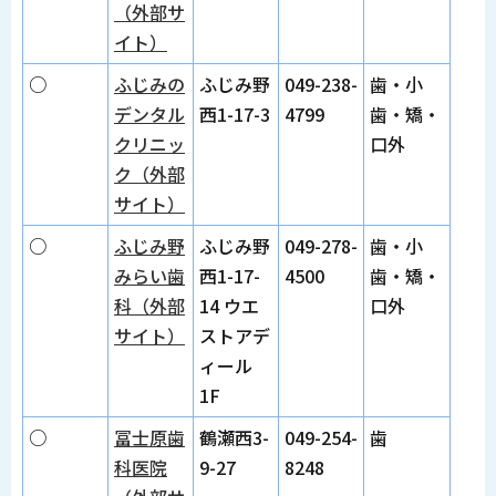
（外部サ
イト）
○
ふじみの
ふじみ野
049-238-
歯・小
デンタル
西1-17-3
4799
歯・矯・
クリニッ
口外
ク（外部
サイト）
○
ふじみ野
ふじみ野
049-278-
歯・小
みらい歯
西1-17-
4500
歯・矯・
科（外部
14 ウエ
口外
サイト）
ストアデ
ィール
1F
○
冨士原歯
鶴瀬西3-
049-254-
歯
科医院
9-27
8248