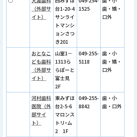
○
大渡歯科
西みずほ
049-254-
歯・小
（外部サ
台1-20-4
1525
歯・矯・
イト）
サンライ
口外
トマンシ
ョンさつ
き201
おとなこ
山室1－
049-255-
歯・小
ども歯科
1313ら
5118
歯・矯・
（外部サ
らぽーと
口外
イト）
富士見
2F
河村歯科
東みずほ
049-255-
歯・小
医院（外
台2-5-6
8842
歯・口外
部サイ
マロンス
ト）
トリｰム
2 1F