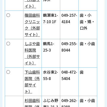
イト）
○
篠田歯科
鶴瀬東1-
049-257-
歯・小
クリニッ
7-10 1F
4184
歯・矯・
ク（外部
口外
サイト）
○
しぶや歯
鶴馬1-
049-255-
歯・小歯
科医院
25-3
8044
（外部サ
イト）
○
下山歯科
水谷東2-
048-472-
歯
医院（外
55-8
5404
部サイ
ト）
杉田歯科
ふじみ野
049-262-
歯・小歯
医院（外
東1-21-1
8288