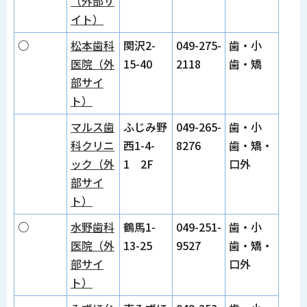
（外部サ
イト）
○
松本歯科
関沢2-
049-275-
歯・小
医院（外
15-40
2118
歯・矯
部サイ
ト）
マルス歯
ふじみ野
049-265-
歯・小
科クリニ
西1-4-
8276
歯・矯・
ック（外
1 2F
口外
部サイ
ト）
○
水野歯科
鶴馬1-
049-251-
歯・小
医院（外
13-25
9527
歯・矯・
部サイ
口外
ト）