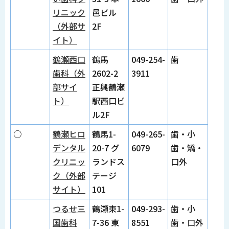
リニック
邑ビル
（外部サ
2F
イト）
鶴瀬西口
鶴馬
049-254-
歯
歯科（外
2602-2
3911
部サイ
正興鶴瀬
ト）
駅西口ビ
ル2F
○
鶴瀬ヒロ
鶴馬1-
049-265-
歯・小
デンタル
20-7 グ
6079
歯・矯・
クリニッ
ランドス
口外
ク（外部
テージ
サイト）
101
つるせ三
鶴瀬東1-
049-293-
歯・小
国歯科
7-36 東
8551
歯・口外