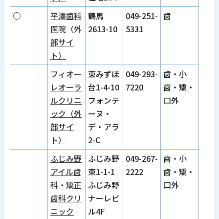
○
平澤歯科
鶴馬
049-251-
歯
医院（外
2613-10
5331
部サイ
ト）
フィオー
東みずほ
049-293-
歯・小
レオーラ
台1-4-10
7220
歯・矯・
ルクリニ
フォンテ
口外
ック（外
ーヌ・
部サイ
デ・アラ
ト）
2-C
ふじみ野
ふじみ野
049-267-
歯・小
アイル歯
東1-1-1
2222
歯・矯・
科・矯正
ふじみ野
口外
歯科クリ
ナーレビ
ニック
ル4F