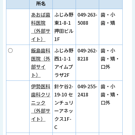
所名
あおば歯
ふじみ野
049-263-
歯・小
科医院
東1-8-1
5088
歯・矯
（外部サ
押田ビル
イト）
1F
○
飯島歯科
ふじみ野
049-262-
歯・小
医院（外
西1-1-1
8218
歯・矯・
部サイ
アイムプ
口外
ト）
ラザ2F
伊勢医科
針ケ谷2-
049-255-
歯・小
歯科クリ
19-10 セ
2418
歯・矯・
ニック
ンチュリ
口外
（外部サ
ーアネッ
イト）
クス1F-
C