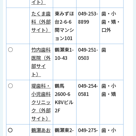
イト）
たくま歯
東みずほ
049-253-
歯・小
科（外部
台2-6-6
8899
歯・矯・
サイト）
関マンシ
口外
ョン101
○
竹内歯科
鶴瀬東1-
049-251-
歯
医院（外
10-43
0503
部サイ
ト）
○
堤歯科・
鶴馬
049-254-
歯・小
小児歯科
2600-6
0581
歯・矯
クリニッ
K8Vビル
ク（外部
2F
サイト）
〇
鶴瀬あお
鶴瀬東2-
049-275-
歯・小