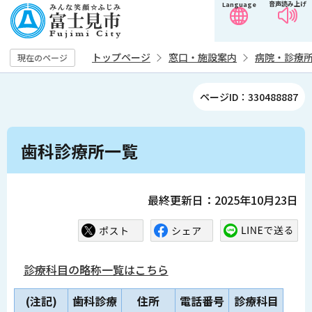
音声読み上げ
Language
こ
の
ペ
トップページ
窓口・施設案内
病院・診療
現在のページ
ー
ジ
ページID：330488887
の
先
本
頭
歯科診療所一覧
文
で
こ
す
こ
最終更新日：2025年10月23日
か
ら
診療科目の略称一覧はこちら
(注記)
歯科診療
住所
電話番号
診療科目