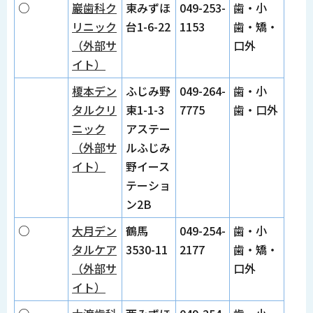
○
巖歯科ク
東みずほ
049-253-
歯・小
リニック
台1-6-22
1153
歯・矯・
（外部サ
口外
イト）
榎本デン
ふじみ野
049-264-
歯・小
タルクリ
東1-1-3
7775
歯・口外
ニック
アステー
（外部サ
ルふじみ
イト）
野イース
テーショ
ン2B
○
大月デン
鶴馬
049-254-
歯・小
タルケア
3530-11
2177
歯・矯・
（外部サ
口外
イト）