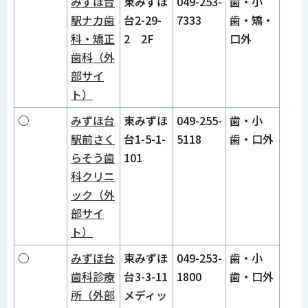
みずほ台
東みずほ
049-253-
歯・小
駅ナカ歯
台2-29-
7333
歯・矯・
科・矯正
2 2F
口外
歯科（外
部サイ
ト）
○
みずほ台
東みずほ
049-255-
歯・小
駅前さく
台1-5-1-
5118
歯・口外
らそう歯
101
科クリニ
ック（外
部サイ
ト）
○
みずほ台
東みずほ
049-253-
歯・小
歯科診療
台3-3-11
1800
歯・口外
所（外部
メディッ