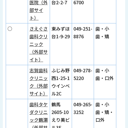
医院（外
台2-2-7
6700
部サイ
ト）
○
さえぐさ
東みずほ
049-251-
歯・小
歯科クリ
台1-9-29
8876
歯・矯
ニック
（外部サ
イト）
志賀歯科
ふじみ野
049-278-
歯・小
クリニッ
西1-25-1
5220
歯・口外
ク（外部
ウインベ
サイト）
ル2C
歯科タケ
鶴馬
049-265-
歯・小
ダクリニ
2605-10
3252
歯・矯・
ック鶴瀬
えり美ビ
口外
（外部サ
ル3F