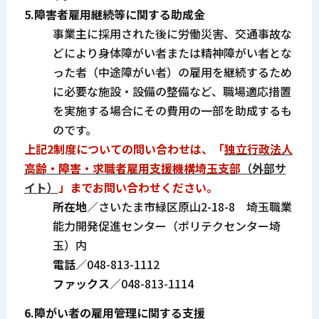
5.障害者雇用継続等に関する助成金
事業主に採用された後に労働災害、交通事故な
どにより身体障がい者または精神障がい者とな
った者（中途障がい者）の雇用を継続するため
に必要な施設・設備の整備など、職場適応措置
を実施する場合にその費用の一部を助成するも
のです。
上記2制度についての問い合わせは、「
独立行政法人
高齢・障害・求職者雇用支援機構埼玉支部
（外部サ
イト）
」
までお問い合わせください。
所在地
／さいたま市緑区原山2-18-8 埼玉職業
能力開発促進センター（ポリテクセンター埼
玉）内
電話
／048-813-1112
ファックス
／048-813-1114
6.障がい者の雇用管理に関する支援