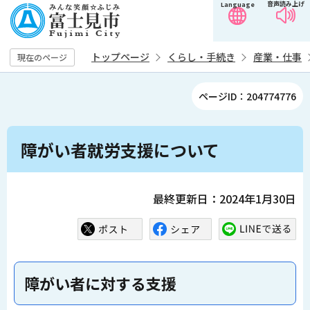
音声読み上げ
Language
こ
の
ペ
トップページ
くらし・手続き
産業・仕事
現在のページ
ー
ジ
ページID：204774776
の
先
本
頭
障がい者就労支援について
文
で
こ
す
こ
最終更新日：2024年1月30日
か
ら
障がい者に対する支援