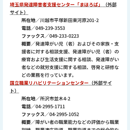
埼玉県発達障害者支援センター「まほろば」
（外部
サイト）
所在地
／川越市平塚新田東河原201-2
電話
／049-239-3553
ファックス
／049-233-0223
概要
／発達障がい児（者）およびその家族・支
援者に対する相談支援、発達障がい児（者）の
療育および生活支援に関する相談、発達障がい
者などの就労支援に関する相談、啓発と研修な
どの業務を行っています。
国立職業リハビリテーションセンター
（外部サイ
ト）
所在地
／所沢市並木4-2
電話
／04-2995-1711
ファックス
／04-2995-1052
概要
／障がい者の職業能力などの評価から職業
訓練、職業適応指導、職業指導までの総合的な