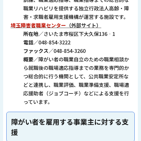
職業リハビリを提供する独立行政法人高齢・障
害・求職者雇用支援機構が運営する施設です。
埼玉障害者職業センター
（外部サイト）
所在地
／さいたま市桜区下大久保136‐1
電話
／048-854-3222
ファックス
／048-854-3260
概要
／障がい者の職業自立のための職業相談か
ら就職後の職場適応指導までの業務を専門的か
つ総合的に行う機関として、公共職業安定所な
どと連携し、職業評価、職業準備支援、職場適
応援助者（ジョブコーチ）などによる支援を行
っています。
障がい者を雇用する事業主に対する支
援