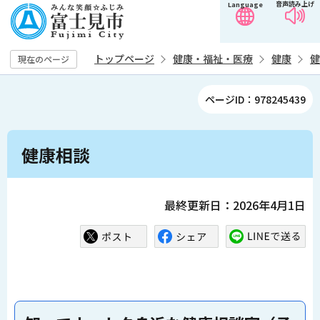
音声読み上げ
Language
こ
の
ペ
トップページ
健康・福祉・医療
健康
健
現在のページ
ー
ジ
ページID：978245439
の
先
本
頭
健康相談
文
で
こ
す
こ
最終更新日：2026年4月1日
か
ら